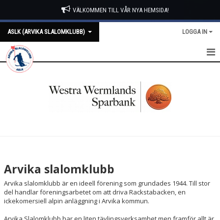
VÄLKOMMEN TILL VÅR NYA HEMSIDA!
ASLK (ARVIKA SLALOMKLUBB)
LOGGA IN
HEM
NYHETER
JOURLISTOR
OM KLUBBEN
SPONSRING
Arvika slalomklubb
DOKUMENT
Arvika slalomklubb är en ideell förening som grundades 1944. Till stor
del handlar föreningsarbetet om att driva Rackstabacken, en
TÄVLING
ickekomersiell alpin anläggning i Arvika kommun.
Arvika Slalomklubb har en liten tävlingsverksamhet men framför allt är