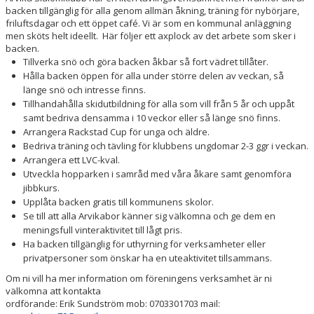
MEDLEMSKAP I ASLK
backen tillgänglig för alla genom allmän åkning, träning för nybörjare,
friluftsdagar och ett öppet café. Vi är som en kommunal anläggning
men sköts helt ideellt. Här följer ett axplock av det arbete som sker i
backen.
Tillverka snö och göra backen åkbar så fort vädret tillåter.
Hålla backen öppen för alla under större delen av veckan, så
länge snö och intresse finns.
Tillhandahålla skidutbildning för alla som vill från 5 år och uppåt
samt bedriva densamma i 10 veckor eller så länge snö finns.
Arrangera Rackstad Cup för unga och äldre.
Bedriva träning och tävling för klubbens ungdomar 2-3 ggr i veckan.
Arrangera ett LVC-kval.
Utveckla hopparken i samråd med våra åkare samt genomföra
jibbkurs.
Upplåta backen gratis till kommunens skolor.
Se till att alla Arvikabor känner sig välkomna och ge dem en
meningsfull vinteraktivitet till lågt pris.
Ha backen tillgänglig för uthyrning för verksamheter eller
privatpersoner som önskar ha en uteaktivitet tillsammans.
Om ni vill ha mer information om föreningens verksamhet är ni
välkomna att kontakta
ordförande: Erik Sundström
mob: 0703301703
mail: