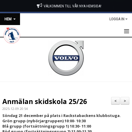
VÄLKOMMEN TILL VÅR NYA HEMSIDA!
HEM
LOGGA IN
HEM
ÖPPETTIDER OCH LIFTKORTSPRISER
NYHETER
KONTAKT
KALENDER
Anmälan skidskola 25/26
<
>
BILDGALLERI
2025-12-09 20:54
Söndag 21 december på plats i Rackstabackens klubbstuga.
WEBCAM
Grön grupp (nybörjargruppen) 10:00- 10:30
Blå grupp (fortsättningsgrupp 1) 10:30- 11:00
Röd grupp (fortsättningsgrupp 2) 11:00-11:30
VÄDERSTATION STUGA