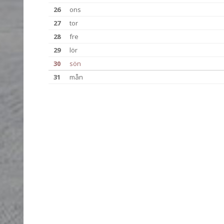
26
ons
27
tor
28
fre
29
lör
30
sön
31
mån