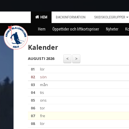
HEM
BACKINFORMATION
SKIDSKOLEGRUPPER
Hem
Öppettider och liftkortspriser
Nyheter
Ko
Kalender
AUGUSTI 2026
01
lör
02
sön
03
mån
04
tis
05
ons
06
tor
07
fre
08
lör