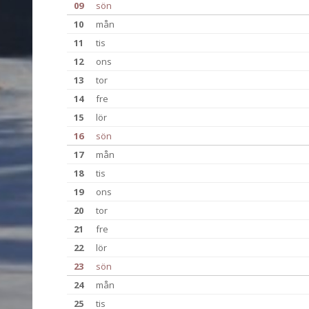
09
sön
10
mån
11
tis
12
ons
13
tor
14
fre
15
lör
16
sön
17
mån
18
tis
19
ons
20
tor
21
fre
22
lör
23
sön
24
mån
25
tis