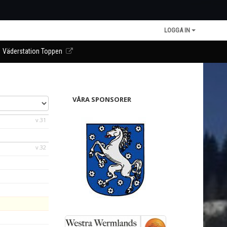
LOGGA IN
Väderstation Toppen
VÅRA SPONSORER
v.31
v.32