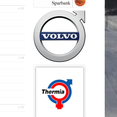
v.33
v.34
v.35